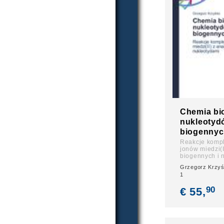
Chemia bi
nukleotyd
biogenny
Reakcje komp
jonów miedzi(
biogennych i 
Grzegorz Krzyś
1
90
€ 55,