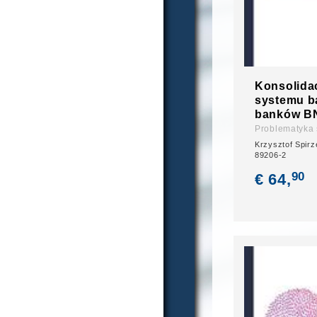
Konsolida
systemu b
banków BN
Problematyka
Krzysztof Spirz
89206-2
90
€ 64,