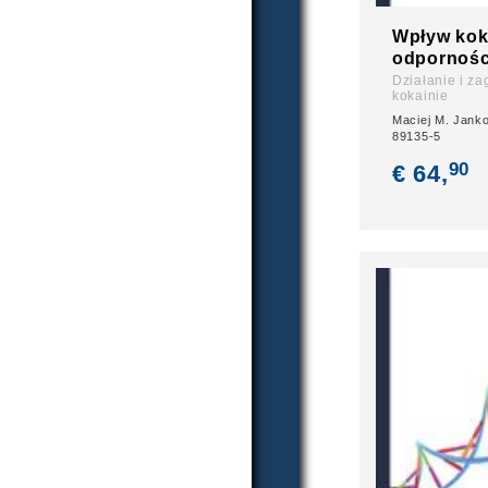
Wpływ kok
odpornoś
Działanie i za
kokainie
Maciej M. Janko
89135-5
90
€ 64,