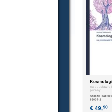
Kosmologi
na podstawie
purany
Andrzej Babkiew
89037-2
90
€ 49,