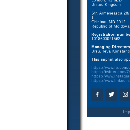
London, N2 9ED
United Kingdom
Str. Armeneasca 28/1
1
Chisinau MD-2012
Republic of Moldova
Registration numbe
1018600021562
Managing Directors
Ursu, Ieva Konstant
This imprint also app
Imp