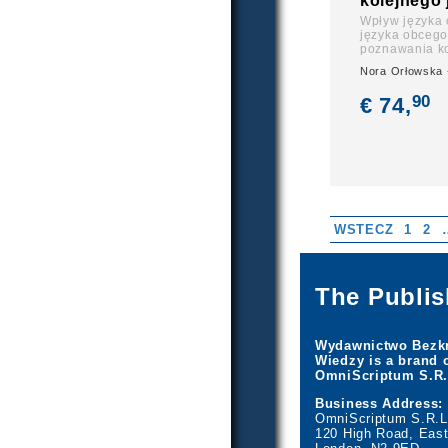
kolejnego 
Wpływ języka 
języka obcego
poznawania ko
Nora Orłowska 
90
€ 74,
WSTECZ
1
2
The Publis
Wydawnictwo Bezk
Wiedzy is a brand 
OmniScriptum S.R.
Business Address:
OmniScriptum S.R.L
120 High Road, East