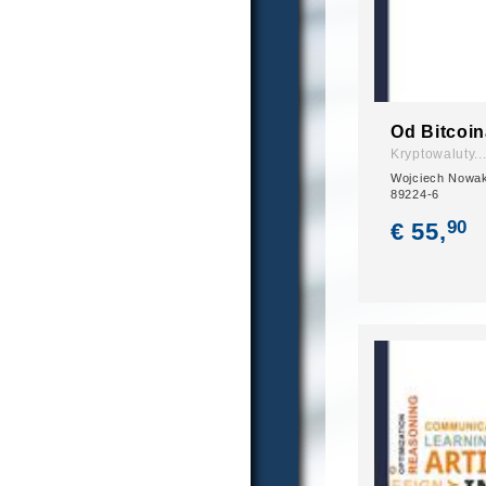
Od Bitcoi
Kryptowaluty..
Wojciech Nowak
89224-6
90
€ 55,