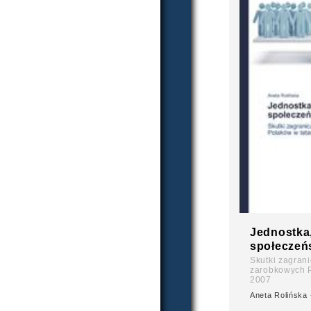
Jednostka,
społeczeń
Skutki zagrani
zarobkowych P
2007
Aneta Rolińska