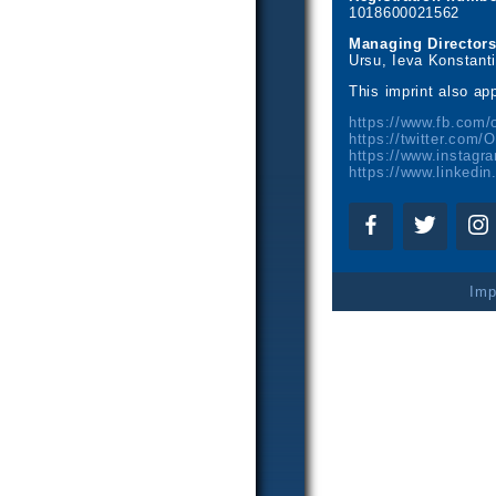
1018600021562
Managing Directors
Ursu, Ieva Konstant
This imprint also app
Imp