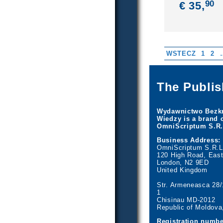
90
€ 35,
WSTECZ
1
2
The Publis
Wydawnictwo Bezk
Wiedzy is a brand 
OmniScriptum S.R.
Business Address:
OmniScriptum S.R.L
120 High Road, East
London, N2 9ED
United Kingdom
Str. Armeneasca 28/1
1
Chisinau MD-2012
Republic of Moldova
Registration numbe