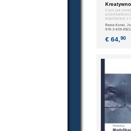
Kreatywno
Czyli jak rozw
przedsiębiorc
współpracy z
Beata Kunat, J
978-3-639-8921
90
€ 64,