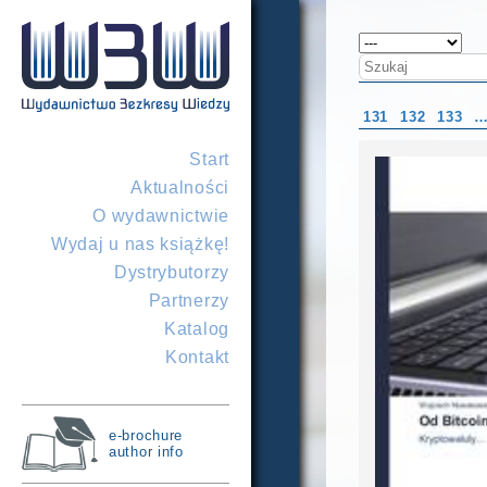
131
132
133
Start
Aktualności
O wydawnictwie
Wydaj u nas książkę!
Dystrybutorzy
Partnerzy
Katalog
Kontakt
e-brochure
author info