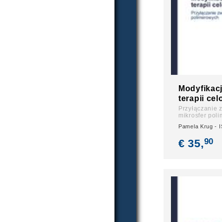
Modyfikacj
terapii ce
Przyłączanie 
mikrosfer pol
Pamela Krug - 
90
€ 35,