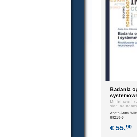
Badania op
systemowe
Modelowanie 
sieci neurono
Aneta Anna Wik
89218-5
90
€ 55,